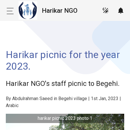
Harikar NGO
NOTI
Toggle navigation menu
Harikar picnic for the year
2023.
Harikar NGO's staff picnic to Begehi.
By Abdulrahman Saeed in Begehi village | 1st Jan, 2023 |
Arabic
harikar picnic 2023 photo 1